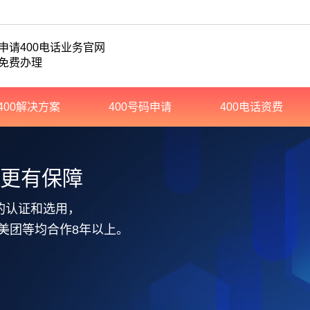
申请400电话业务官网
免费办理
400解决方案
400号码申请
400电话资费
务更有保障
的认证和选用，
美团等均合作8年以上。