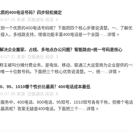
质的400电话号码？四步轻松搞定
6-07-31 来源: 百脑通信 阅读: 6
到一个优质的400电话号码呢？下面把四个核心步骤说清楚。一、了解优
接入，多线路支持，增值功能丰富400电话是一个全国···...详情 >
么解决企业搬家、占线、多地点办公问题？智能路由+统一号码是核心
6-07-31 来源: 百脑通信 阅读: 3
又称主被叫分摊付费业务，是电信、移动、联通三大运营商为企业提供的一
唯一十位数号码。下面把三个核心优势说清楚。一、统···...详情 >
00、95、1010哪个性价比最高？400电话成本最低
6-07-30 来源: 百脑通信 阅读: 8
服务中，400电话、800电话、95短号、1010短号各有千秋，但哪个电
高呢？答案无疑是400电话。下面把三个···...详情 >