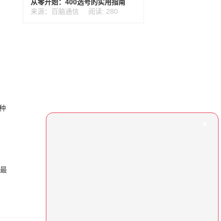
从零开始：400选号的实用指南
来源：百脑通信
阅读: 280
种
话最