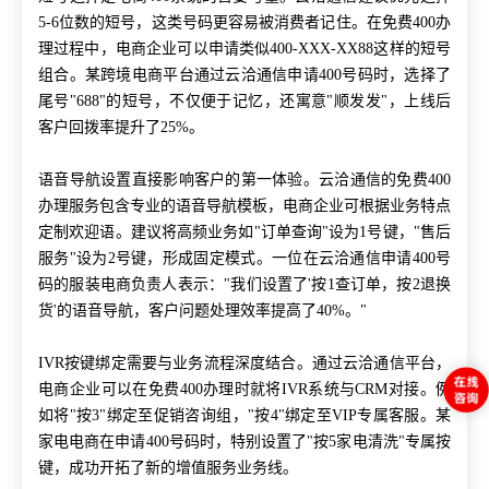
5-6位数的短号，这类号码更容易被消费者记住。在免费400办
理过程中，电商企业可以申请类似400-XXX-XX88这样的短号
组合。某跨境电商平台通过云洽通信申请400号码时，选择了
尾号"688"的短号，不仅便于记忆，还寓意"顺发发"，上线后
客户回拨率提升了25%。
语音导航设置直接影响客户的第一体验。云洽通信的免费400
办理服务包含专业的语音导航模板，电商企业可根据业务特点
定制欢迎语。建议将高频业务如"订单查询"设为1号键，"售后
服务"设为2号键，形成固定模式。一位在云洽通信申请400号
码的服装电商负责人表示："我们设置了'按1查订单，按2退换
货'的语音导航，客户问题处理效率提高了40%。"
IVR按键绑定需要与业务流程深度结合。通过云洽通信平台，
电商企业可以在免费400办理时就将IVR系统与CRM对接。例
如将"按3"绑定至促销咨询组，"按4"绑定至VIP专属客服。某
家电电商在申请400号码时，特别设置了"按5家电清洗"专属按
键，成功开拓了新的增值服务业务线。