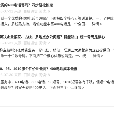
质的400电话号码？四步轻松搞定
6-07-31 来源: 百脑通信 阅读: 6
到一个优质的400电话号码呢？下面把四个核心步骤说清楚。一、了解优
接入，多线路支持，增值功能丰富400电话是一个全国···...详情 >
么解决企业搬家、占线、多地点办公问题？智能路由+统一号码是核心
6-07-31 来源: 百脑通信 阅读: 2
又称主被叫分摊付费业务，是电信、移动、联通三大运营商为企业提供的一
唯一十位数号码。下面把三个核心优势说清楚。一、统···...详情 >
00、95、1010哪个性价比最高？400电话成本最低
6-07-30 来源: 百脑通信 阅读: 8
服务中，400电话、800电话、95短号、1010短号各有千秋，但哪个电
高呢？答案无疑是400电话。下面把三个···...详情 >