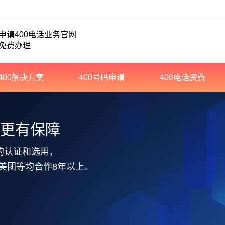
申请400电话业务官网
免费办理
400解决方案
400号码申请
400电话资费
务更有保障
的认证和选用，
美团等均合作8年以上。