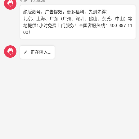
接下来，就是挑选号码的关键步骤了。在预算有限的情况下，
你可以考虑选择那些寓意吉祥、易于记忆，但价格相对亲民的
号码。比如，含有“8”或“6”等吉祥数字的号码，往往更受客户
欢迎。
同时，别忘了关注一些提供
免费400办理
服务的平台，如
云洽
通信
。这些平台通常会提供丰富的号码资源和优惠的办理政
策，让你在节省成本的同时，也能挑选到一个满意的号码。
在挑选过程中，还可以结合企业的行业特点和品牌形象，选择
与之相符的号码。这样不仅能增强品牌识别度，还能在客户心
中树立起更加专业的企业形象。
总之，挑选性价比高的400号码并不难，关键在于明确需求、
了解市场、巧选平台。相信通过以上的小技巧，你一定能在预
算有限的情况下，挑选出一个既符合企业形象又深受客户喜爱
的400号码。让每一次客户拨打你的400电话时，都能感受到你