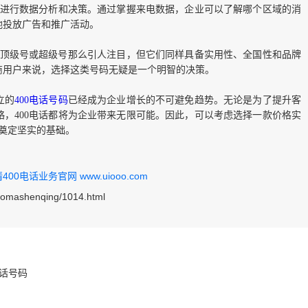
理者进行数据分析和决策。通过掌握来电数据，企业可以了解哪个区域的消
地投放广告和推广活动。
没有顶级号或超级号那么引人注目，但它们同样具备实用性、全国性和品牌
商用户来说，选择这类号码无疑是一个明智的决策。
立的
400电话号码
已经成为企业增长的不可避免趋势。无论是为了提升客
，400电话都将为企业带来无限可能。因此，可以考虑选择一款价格实
展奠定坚实的基础。
0电话业务官网 www.uiooo.com
haomashenqing/1014.html
电话号码