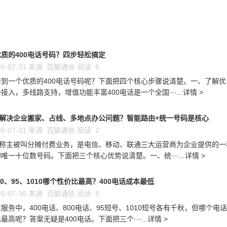
质的400电话号码？四步轻松搞定
6-07-31 来源: 百脑通信 阅读: 6
到一个优质的400电话号码呢？下面把四个核心步骤说清楚。一、了解优
接入，多线路支持，增值功能丰富400电话是一个全国···...详情 >
么解决企业搬家、占线、多地点办公问题？智能路由+统一号码是核心
6-07-31 来源: 百脑通信 阅读: 2
又称主被叫分摊付费业务，是电信、移动、联通三大运营商为企业提供的一
唯一十位数号码。下面把三个核心优势说清楚。一、统···...详情 >
00、95、1010哪个性价比最高？400电话成本最低
6-07-30 来源: 百脑通信 阅读: 8
服务中，400电话、800电话、95短号、1010短号各有千秋，但哪个电
高呢？答案无疑是400电话。下面把三个···...详情 >