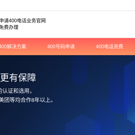
申请400电话业务官网
免费办理
400解决方案
400号码申请
400电话资费
务更有保障
的认证和选用，
美团等均合作8年以上。