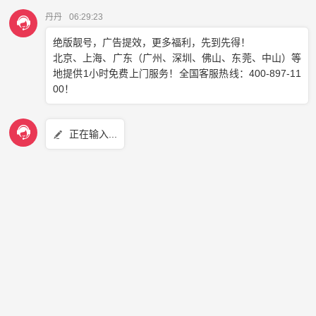
因此，如果您正在寻找一个合适的
400号码，我建议您尽快行
动，尽快办理。因为每多犹豫一分钟，就可能失去一个优质的
号码。
在我们服务的公司中，也经常出现类似的情况。有些客户在选
择
400号码时，会反复权衡价格、费用等因素，犹豫不决。然
而，实际上，只要您选择了一家正规、靠谱的
400电话申请
服
务提供商，就可以基本无后顾之忧。
因为
400号码的价格是由运营商统一规定的，而服务商所提供
的主要是400电话平台的增值业务和售后服务体系。只要您选
择了正规的服务商，这两方面都能得到保障，您就可以放心选
择。
更何况，
400电话的资费是预存在账户中的金额，不会额外收
取开户费、月租费等费用。只要您的客户数量不断增加，套餐
内的资费在三年内完全不用担心用不完的问题。