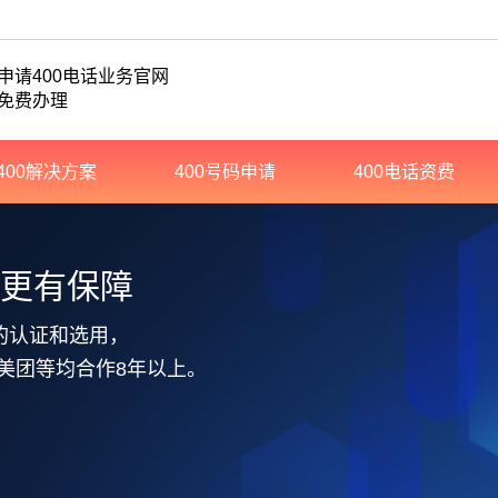
申请400电话业务官网
免费办理
400解决方案
400号码申请
400电话资费
务更有保障
的认证和选用，
美团等均合作8年以上。