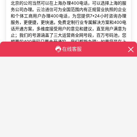
北京的公司当然可以在上海办理400电话，可以选择上海的服
务公司办理。
云洽通信
可为全国范围内有正规营业执照的企业
和个体工商用户办理400电话，为您提供7*24小时咨询办理
服务，更便捷，更快速。免费定制行业专属解决方案和400电
话开通方案，多维度接受用户的意见和建议，直至用户满意为
止；我们的号源涵盖了三大运营商全网号段，百万号码池，您
想要的400号码只要未开通的，我们都能办理；如果您是在上
线咨询办理400电话，可以拨打我们的服务热线，3秒内响应
客户咨询，推荐最专业的客户经理为您提供全方位的购买咨
询/配置推荐/价格方案等1对1贴心服务！不仅如此，我们还为
北京、上海、广州、深圳、南通等地区用户提供免费上门办理
服务，从方案落地到办理提交审核资料，全方位一条龙服务。