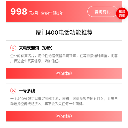
998
咨询有礼
元/月
合约年限3年
厦门400电话功能推荐
来电欢迎词（彩铃）
企业的有声名片，用个性语音代替单调铃声，在等待接通时间里，向客
户传达企业真实信息，增加信任。
咨询体验
一号多线
一个400号码可以绑定多部手机、座机，可供多客户同时打入，系统自
动选择空闲线路接入，再不会丢失任何一个商机。
咨询体验