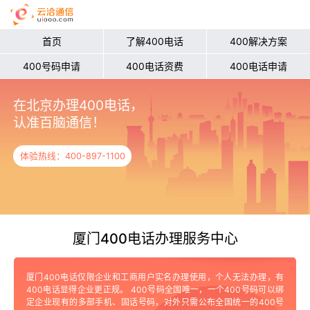
首页
了解400电话
400解决方案
400号码申请
400电话资费
400电话申请
在北京办理400电话，
认准百脑通信！
体验热线：400-897-1100
厦门400电话办理服务中心
厦门400电话仅限企业和工商用户实名办理使用，个人无法办理，有
400电话显得企业更正规。 400号码全国唯一，一个400号码可以绑
定企业现有的多部手机、固话号码，对外只需公布全国统一的400号