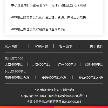
中小企业为什么都在咨询400电话？通信正规化成刚需
400电话服务商怎么选？合法性、资源、声誉三步把关
400电话办理怎么定制适合企业的号码？
实用功能
|
常见问题
|
客户案例
|
}
关于我们
热门城市400
北京400电话
|
上海400电话
|
广州400电话
|
深圳400电话
运营商400电话
电信400电话办理
|
联通400电话办理
|
移动400电话办理
上海百脑经贸有限公司 版权所有
Copyright © 2004
-2026
沪ICP备19036583号-11
全国增值电信业务运营牌照 B2-20100268