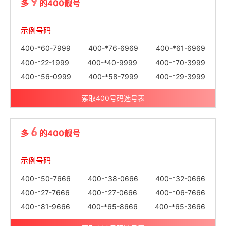
9
多
的400靓号
示例号码
400-*60-7999
400-*76-6969
400-*61-6969
400-*22-1999
400-*40-9999
400-*70-3999
400-*56-0999
400-*58-7999
400-*29-3999
索取400号码选号表
6
多
的400靓号
示例号码
400-*50-7666
400-*38-0666
400-*32-0666
400-*27-7666
400-*27-0666
400-*06-7666
400-*81-9666
400-*65-8666
400-*65-3666