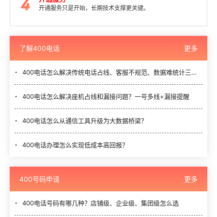
4
开通服务只是开始，长期技术支撑更关键。
了解400电话
更多
400电话怎么解决传统电话占线、客服不规范、数据难统计三大难题？
400电话怎么解决座机占线和漏接问题？一号多线+漏接提醒
400电话怎么从通信工具升级为大数据桥梁？
400电话办理怎么实现低成本高回报？
400号码申请
更多
400电话号码有哪几种？店铺级、企业级、集团级怎么选