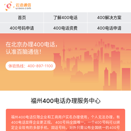
首页
了解400电话
400解决方案
400号码申请
400电话资费
400电话申请
在北京办理400电话，
认准百脑通信！
体验热线：400-897-1100
福州400电话办理服务中心
福州400电话仅限企业和工商用户实名办理使用，个人无法办理，有
400电话显得企业更正规。 400号码全国唯一，一个400号码可以绑
定企业现有的多部手机、固话号码，对外只需公布全国统一的400号