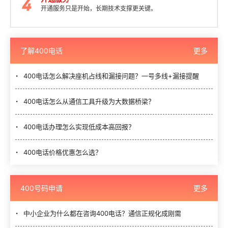
4
开通服务只是开始，长期技术支撑更关键。
了解400电话
更多
400电话怎么解决座机占线和漏接问题？一号多线+漏接提醒
400电话怎么从通信工具升级为大数据桥梁？
400电话办理怎么实现低成本高回报？
400电话价格优惠怎么选？
400号码申请
更多
中小企业为什么都在咨询400电话？通信正规化成刚需