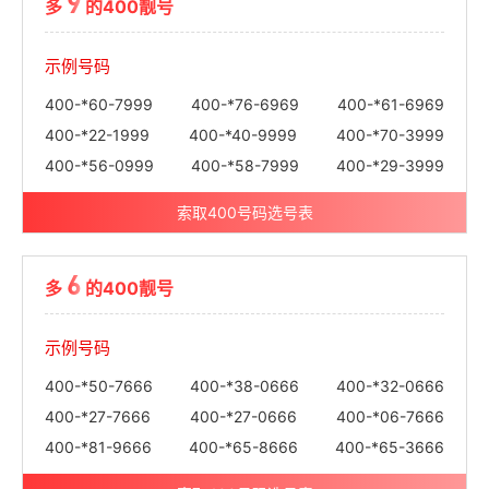
9
多
的400靓号
示例号码
400-*60-7999
400-*76-6969
400-*61-6969
400-*22-1999
400-*40-9999
400-*70-3999
400-*56-0999
400-*58-7999
400-*29-3999
索取400号码选号表
6
多
的400靓号
示例号码
400-*50-7666
400-*38-0666
400-*32-0666
400-*27-7666
400-*27-0666
400-*06-7666
400-*81-9666
400-*65-8666
400-*65-3666