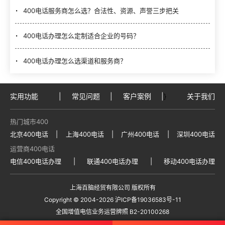
400电话服务商怎么选？合法性、资源、声誉三步把关
400电话办理怎么定制适合企业的号码？
400电话办理怎么选渠道和服务商？
实用功能
|
常见问题
|
客户案例
|
}
关于我们
热门城市400
北京400电话
|
上海400电话
|
广州400电话
|
深圳400电话
运营商400电话
电信400电话办理
|
联通400电话办理
|
移动400电话办理
上海百脑经贸有限公司 版权所有
Copyright © 2004
-2026
沪ICP备19036583号-11
全国增值电信业务运营牌照 B2-20100268