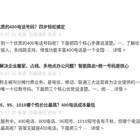
质的400电话号码？四步轻松搞定
6-07-31 来源: 百脑通信 阅读: 6
到一个优质的400电话号码呢？下面把四个核心步骤说清楚。一、了解优
接入，多线路支持，增值功能丰富400电话是一个全国···...详情 >
么解决企业搬家、占线、多地点办公问题？智能路由+统一号码是核心
6-07-31 来源: 百脑通信 阅读: 2
又称主被叫分摊付费业务，是电信、移动、联通三大运营商为企业提供的一
唯一十位数号码。下面把三个核心优势说清楚。一、统···...详情 >
00、95、1010哪个性价比最高？400电话成本最低
6-07-30 来源: 百脑通信 阅读: 8
服务中，400电话、800电话、95短号、1010短号各有千秋，但哪个电
高呢？答案无疑是400电话。下面把三个···...详情 >