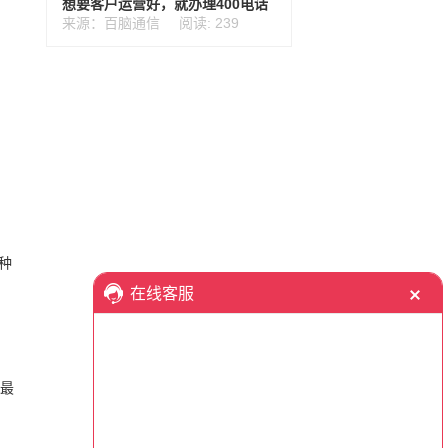
想要客户运营好，就办理400电话
来源：百脑通信
阅读: 239
种
话最