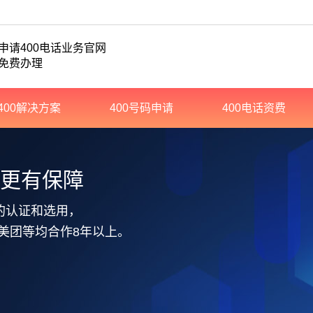
申请400电话业务官网
免费办理
400解决方案
400号码申请
400电话资费
务更有保障
的认证和选用，
美团等均合作8年以上。