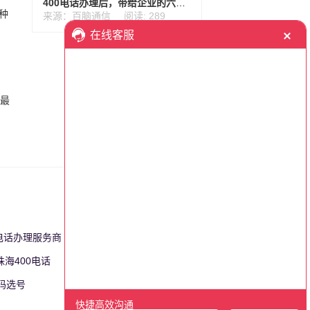
400电话办理后，带给企业的六大核心价值
种
来源：百脑通信
阅读: 289
话最
0电话办理服务商
更多>>
珠海400电话
更多>>
号码选号
更多>>