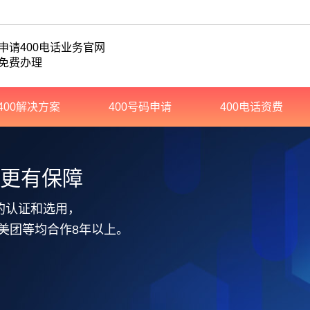
申请400电话业务官网
免费办理
400解决方案
400号码申请
400电话资费
务更有保障
的认证和选用，
美团等均合作8年以上。