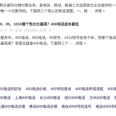
又称主被叫分摊付费业务，是电信、移动、联通三大运营商为企业提供的一
唯一十位数号码。下面把三个核心优势说清楚。一、统···...详情 >
00、95、1010哪个性价比最高？400电话成本最低
6-07-30 来源: 百脑通信 阅读: 8
服务中，400电话、800电话、95短号、1010短号各有千秋，但哪个电
高呢？答案无疑是400电话。下面把三个···...详情 >
00电话的好处
400电话价格
400号码查询
400电话申请流程
40
00电话
上海400电话
长沙400电话
绍兴400电话
兰州400电话
联通400电话办理
移动400电话办理
电信4008号码选号
电信4009