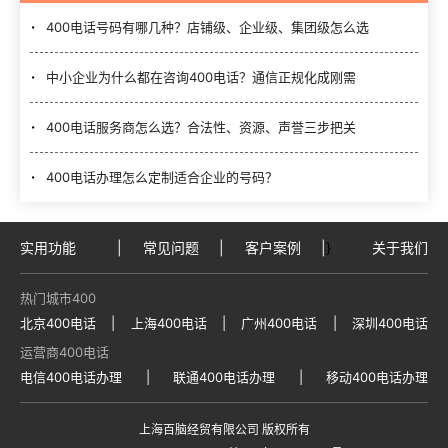
400电话号码有哪几种？店铺级、企业级、集团级怎么选
中小企业为什么都在咨询400电话？通信正规化成刚需
400电话服务商怎么选？合法性、资源、声誉三步把关
400电话办理怎么定制适合企业的号码？
实用功能
|
常见问题
|
客户案例
|
}
关于我们
热门城市400
北京400电话
|
上海400电话
|
广州400电话
|
深圳400电话
运营商400电话
电信400电话办理
|
联通400电话办理
|
移动400电话办理
上海百脑经贸有限公司 版权所有