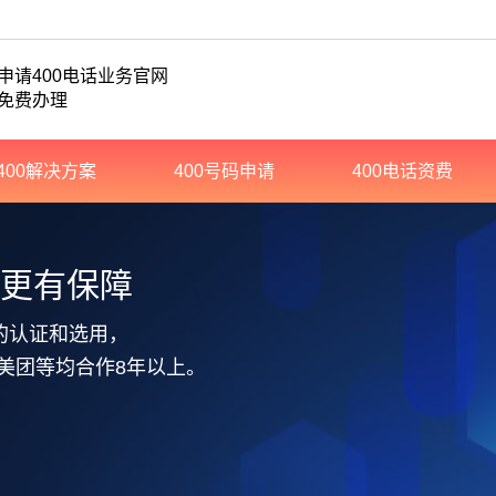
申请400电话业务官网
免费办理
400解决方案
400号码申请
400电话资费
务更有保障
的认证和选用，
美团等均合作8年以上。