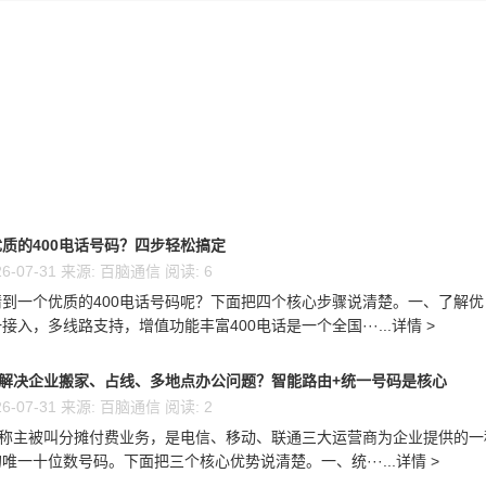
质的400电话号码？四步轻松搞定
6-07-31 来源: 百脑通信 阅读: 6
到一个优质的400电话号码呢？下面把四个核心步骤说清楚。一、了解优
接入，多线路支持，增值功能丰富400电话是一个全国···...详情 >
么解决企业搬家、占线、多地点办公问题？智能路由+统一号码是核心
6-07-31 来源: 百脑通信 阅读: 2
又称主被叫分摊付费业务，是电信、移动、联通三大运营商为企业提供的一
唯一十位数号码。下面把三个核心优势说清楚。一、统···...详情 >