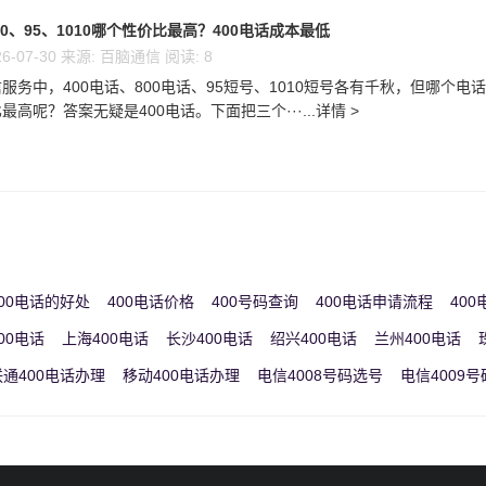
00、95、1010哪个性价比最高？400电话成本最低
6-07-30 来源: 百脑通信 阅读: 8
服务中，400电话、800电话、95短号、1010短号各有千秋，但哪个电
高呢？答案无疑是400电话。下面把三个···...详情 >
00电话的好处
400电话价格
400号码查询
400电话申请流程
40
00电话
上海400电话
长沙400电话
绍兴400电话
兰州400电话
联通400电话办理
移动400电话办理
电信4008号码选号
电信4009