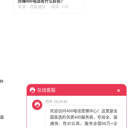
办理400电话有什么好处？
来源：百脑通信
阅读: 319
种
话最