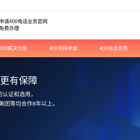
申请400电话业务官网
免费办理
400解决方案
400号码申请
400电话资费
务更有保障
的认证和选用，
美团等均合作8年以上。