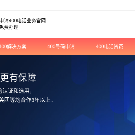
申请400电话业务官网
免费办理
400解决方案
400号码申请
400电话资费
务更有保障
的认证和选用，
美团等均合作8年以上。