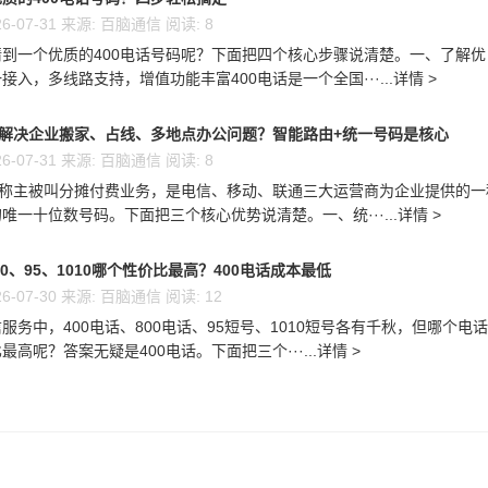
6-07-31 来源: 百脑通信 阅读: 8
到一个优质的400电话号码呢？下面把四个核心步骤说清楚。一、了解优
接入，多线路支持，增值功能丰富400电话是一个全国···...详情 >
么解决企业搬家、占线、多地点办公问题？智能路由+统一号码是核心
6-07-31 来源: 百脑通信 阅读: 8
又称主被叫分摊付费业务，是电信、移动、联通三大运营商为企业提供的一
唯一十位数号码。下面把三个核心优势说清楚。一、统···...详情 >
00、95、1010哪个性价比最高？400电话成本最低
6-07-30 来源: 百脑通信 阅读: 12
服务中，400电话、800电话、95短号、1010短号各有千秋，但哪个电
高呢？答案无疑是400电话。下面把三个···...详情 >