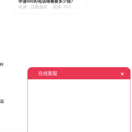
申请400的电话得需要多少钱？
来源：百脑通信
阅读: 353
种
话最