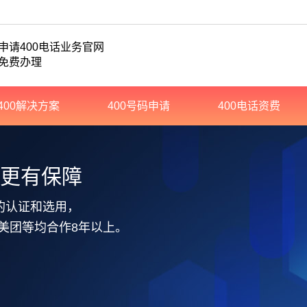
申请400电话业务官网
免费办理
400解决方案
400号码申请
400电话资费
务更有保障
的认证和选用，
美团等均合作8年以上。