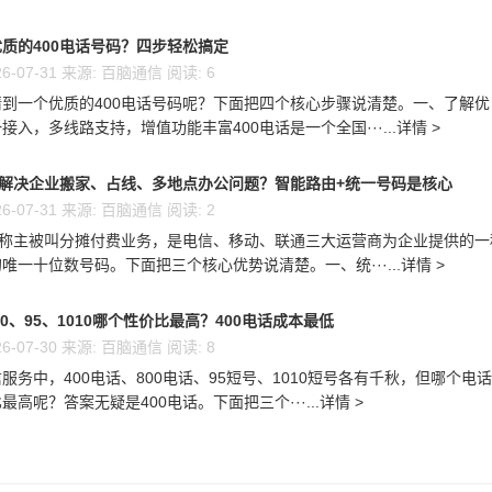
质的400电话号码？四步轻松搞定
6-07-31 来源: 百脑通信 阅读: 6
到一个优质的400电话号码呢？下面把四个核心步骤说清楚。一、了解优
接入，多线路支持，增值功能丰富400电话是一个全国···...详情 >
么解决企业搬家、占线、多地点办公问题？智能路由+统一号码是核心
6-07-31 来源: 百脑通信 阅读: 2
又称主被叫分摊付费业务，是电信、移动、联通三大运营商为企业提供的一
唯一十位数号码。下面把三个核心优势说清楚。一、统···...详情 >
00、95、1010哪个性价比最高？400电话成本最低
6-07-30 来源: 百脑通信 阅读: 8
服务中，400电话、800电话、95短号、1010短号各有千秋，但哪个电
高呢？答案无疑是400电话。下面把三个···...详情 >