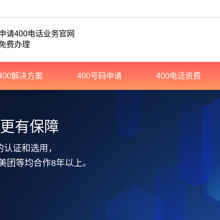
申请400电话业务官网
免费办理
400解决方案
400号码申请
400电话资费
务更有保障
的认证和选用，
美团等均合作8年以上。