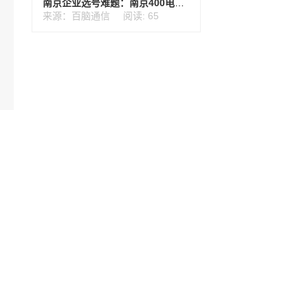
南京企业选号难题：南京400电话和固定电话到底咋区分？
来源：百脑通信
阅读: 65