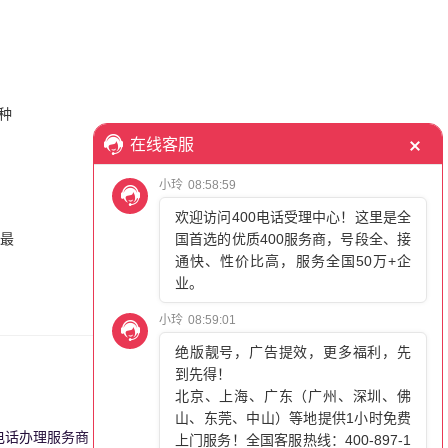
种
话最
0电话办理服务商
更多>>