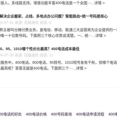
接入，多线路支持，增值功能丰富400电话是一个全国···...详情 >
么解决企业搬家、占线、多地点办公问题？智能路由+统一号码是核心
6-07-31 来源: 百脑通信 阅读: 5
又称主被叫分摊付费业务，是电信、移动、联通三大运营商为企业提供的一
唯一十位数号码。下面把三个核心优势说清楚。一、统···...详情 >
00、95、1010哪个性价比最高？400电话成本最低
6-07-30 来源: 百脑通信 阅读: 11
服务中，400电话、800电话、95短号、1010短号各有千秋，但哪个电
高呢？答案无疑是400电话。下面把三个···...详情 >
00电话的好处
400电话价格
400号码查询
400电话申请流程
40