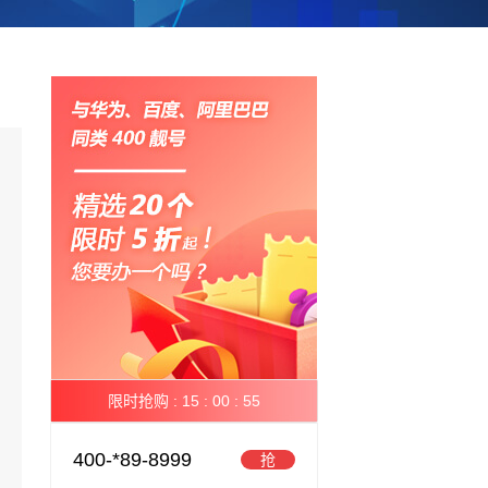
限时抢购 :
15 :
00 :
55
400-*89-8999
抢