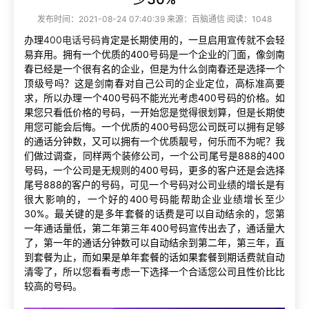
发布时间：2021-08-24 07:40:39 来源：百脑通信 阅读：1048
办理
400电话号码
肯定是长期使用的，一旦启用宣传就不会轻
易弃用。拥有一个优质的400号码是一个企业的门面，像剑南
春已经是一个很有名的企业，但是为什么剑南春还是选择一个
顶级号吗？这是剑南春对自己公司的企业定位，高标准高要
求，所以办理一个400号码不能光光考虑400号码的价格。如
果您只看低价格的号码，一开始您是觉得很划算，但是长期使
用您可能会后悔。一个优质的400号码您公司既可以拥有足够
的通话分钟数，又可以拥有一个优质靓号，何乐而不为呢？我
们做过调查，同样两个装修公司，一个公司尾号是888的400
号码，一个公司是无规则的400号码，更多的客户还是会选择
尾号888的客户的号码，可见一个号码对公司业绩的增长是有
很大影响的，一个好的400号码能帮助企业业绩增长至少
30%。最关键的是多年套餐的话费是可以自动结余的，您第
一年通话量低，第二年第三年400号码宣传出去了，通话量大
了，第一年的通话分钟数可以自动结余到第二年，第三年，直
到套餐为止，而如果是单年套餐的话如果套餐到期话费就自动
清零了，所以您看看考虑一下选择一个合适您公司且性价比比
较高的号码。