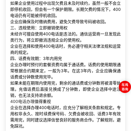
如果企业使用过程中出现欠费且未及时续约，虽然一般不会立
即停机收回，但会有一个保护期限。长期欠费的情况下，400
电话仍有可能被停机收回。
企业应确保及时缴纳费用，避免欠费导致号码被收回。
三、违规使用：立即撤销使用权
未经许可擅自使用400电话是违法的。通信运营商一旦发现此
类行为，将立即撤消违规企业的使用权。
企业在选择和使用400电话时，务必遵守相关法律法规和运营
商的规定。
四、话费有效期：3年内用完
企业办理时预付的套餐资费均属于通话费。话费的使用期限通
常根据合约期来定，一般为3年。在这3年内，企业应确保通
话费或分钟数使用完毕。
如果未能在期限内使用完，剩余的通话费或分钟数将被清零处
理。充值话费后直接兑换成了分钟数，即使企业选择中途注
销，也无法支持退余额。
400电话办理
值得重视
企业在选择办理400电话时，应充分了解相关条款和规定。专
用权非永久、按时续费保号码、欠费会被收回、话费3年有效
需用完，同时建议选择信誉良好的服务商合作。了解规则，避
免踩坑。