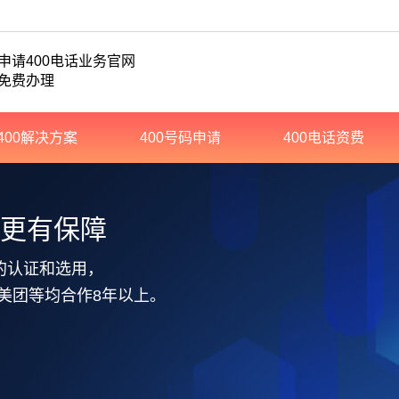
申请400电话业务官网
免费办理
400解决方案
400号码申请
400电话资费
务更有保障
的认证和选用，
美团等均合作8年以上。