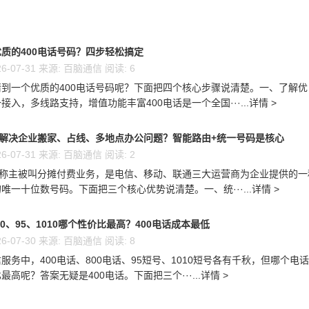
质的400电话号码？四步轻松搞定
6-07-31 来源: 百脑通信 阅读: 6
到一个优质的400电话号码呢？下面把四个核心步骤说清楚。一、了解优
接入，多线路支持，增值功能丰富400电话是一个全国···...详情 >
么解决企业搬家、占线、多地点办公问题？智能路由+统一号码是核心
6-07-31 来源: 百脑通信 阅读: 2
又称主被叫分摊付费业务，是电信、移动、联通三大运营商为企业提供的一
唯一十位数号码。下面把三个核心优势说清楚。一、统···...详情 >
00、95、1010哪个性价比最高？400电话成本最低
6-07-30 来源: 百脑通信 阅读: 8
服务中，400电话、800电话、95短号、1010短号各有千秋，但哪个电
高呢？答案无疑是400电话。下面把三个···...详情 >