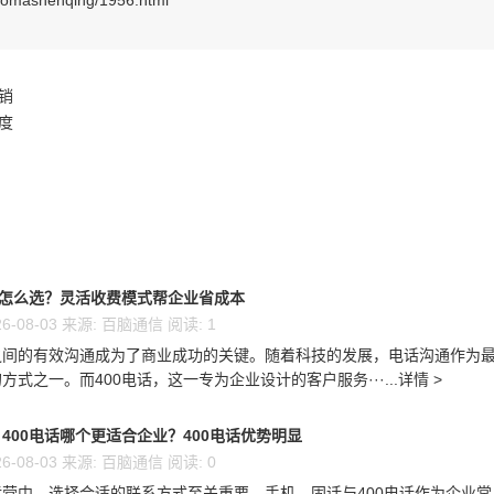
haomashenqing/1956.html
销
度
话怎么选？灵活收费模式帮企业省成本
6-08-03 来源: 百脑通信 阅读: 1
之间的有效沟通成为了商业成功的关键。随着科技的发展，电话沟通作为
方式之一。而400电话，这一专为企业设计的客户服务···...详情 >
400电话哪个更适合企业？400电话优势明显
6-08-03 来源: 百脑通信 阅读: 0
营中，选择合适的联系方式至关重要。手机、固话与400电话作为企业常