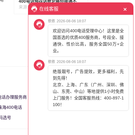
400电话预存话费足够但接通不了，有这些可能性
来源：百脑通信
阅读: 404
0电话办理服务商
更多>>
珠海400电话
更多>>
号码选号
更多>>