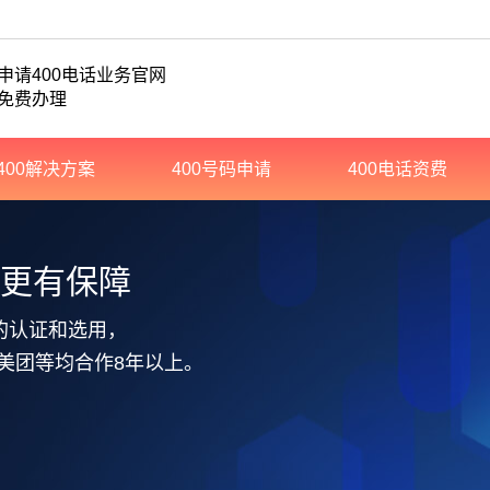
申请400电话业务官网
免费办理
400解决方案
400号码申请
400电话资费
务更有保障
的认证和选用，
美团等均合作8年以上。