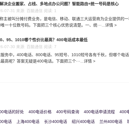
么解决企业搬家、占线、多地点办公问题？智能路由+统一号码是核心
6-07-31 来源: 百脑通信 阅读: 1
又称主被叫分摊付费业务，是电信、移动、联通三大运营商为企业提供的一
唯一十位数号码。下面把三个核心优势说清楚。一、统···...详情 >
00、95、1010哪个性价比最高？400电话成本最低
6-07-30 来源: 百脑通信 阅读: 7
服务中，400电话、800电话、95短号、1010短号各有千秋，但哪个电
高呢？答案无疑是400电话。下面把三个···...详情 >
00电话的好处
400电话价格
400号码查询
400电话申请流程
40
00电话
上海400电话
长沙400电话
绍兴400电话
兰州400电话