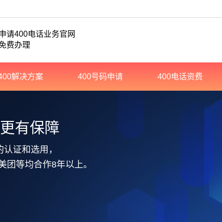
申请400电话业务官网
免费办理
400解决方案
400号码申请
400电话资费
务更有保障
的认证和选用，
美团等均合作8年以上。