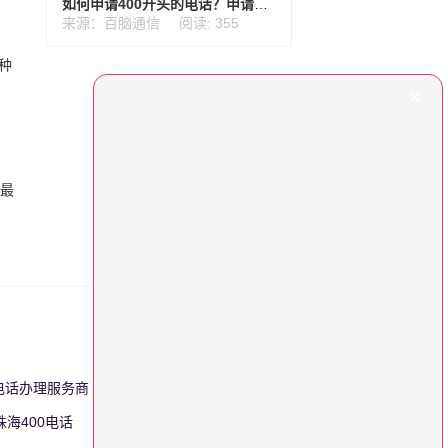
如何申请400开头的电话？申请流程分析
来源：百脑通信
阅读: 355
种
话最
0电话办理服务商
更多>>
珠海400电话
更多>>