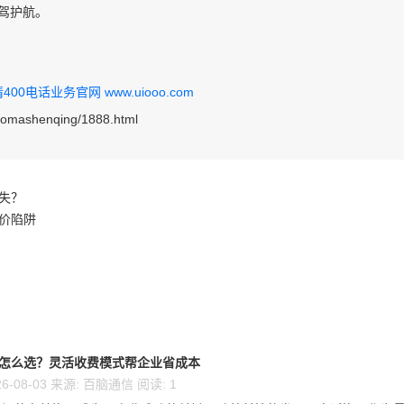
保驾护航。
0电话业务官网 www.uiooo.com
haomashenqing/1888.html
失？
低价陷阱
话怎么选？灵活收费模式帮企业省成本
6-08-03 来源: 百脑通信 阅读: 1