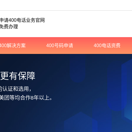
申请400电话业务官网
免费办理
400解决方案
400号码申请
400电话资费
务更有保障
的认证和选用，
美团等均合作8年以上。