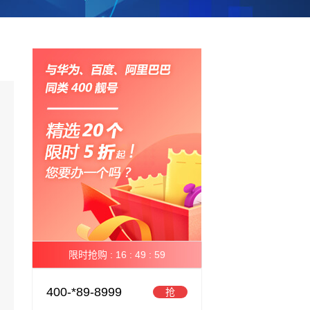
限时抢购 :
16 :
49 :
59
400-*89-8999
抢