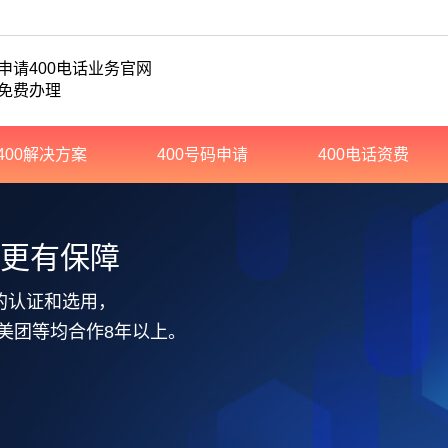
申请400电话业务官网
免费办理
400解决方案
400号码申请
400电话资费
务更有保障
的认证和选用，
美团等均合作8年以上。