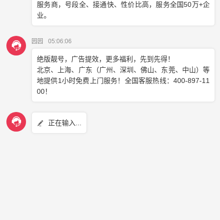
首先，我们需要明确的是，400电话的资费并非固定不变，而
是根据企业所选的套餐而定。以
云洽通信
为例，为满足不同企
业的需求，推出了十几款套餐，
400电话资费
在0.08元-0.15元/
分钟不等。这意味着，企业在选择400电话套餐时，可以根据
自身的通话需求和预算进行灵活搭配。
一般来说，预存话费越高的套餐，每分钟通话资费越便宜。这
是因为预存话费越高，企业所能享受的优惠力度越大。此外，
400电话作为虚拟主机，不受地域限制，客户在全国范围内各
地拨打都无需加拨区号，直接拨打企业400电话即可实现与企
业对话。这大大降低了客户的通信成本，同时也为企业带来了
更广阔的市场空间。
值得一提的是，在云洽通信申请400电话是免开户费、月租费
以及选号费的。企业所需支付的费用仅为所选的400号码及其
预存的套餐费。这意味着企业在享受高质量通信服务的同时，
还能节省一大笔开支。
除了通话资费外，企业还需关注400电话的分摊付费模式。在
这种模式下，主叫方拨打400电话免长途费，只需支付当地的
市话费。这种分摊付费模式既减轻了企业的通信负担，也提高