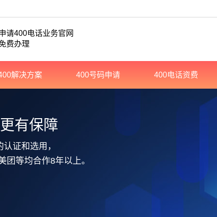
申请400电话业务官网
免费办理
400解决方案
400号码申请
400电话资费
务更有保障
的认证和选用，
美团等均合作8年以上。