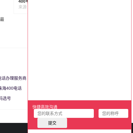
400号码一年要多少钱？
来源：百脑通信
阅读: 336
话最
0电话办理服务商
更多>>
珠海400电话
更多>>
号码选号
更多>>