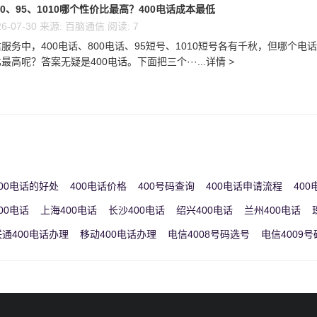
00、95、1010哪个性价比最高？400电话成本最低
6-07-30 来源: 百脑通信 阅读: 7
服务中，400电话、800电话、95短号、1010短号各有千秋，但哪个电
高呢？答案无疑是400电话。下面把三个···...详情 >
00电话的好处
400电话价格
400号码查询
400电话申请流程
40
00电话
上海400电话
长沙400电话
绍兴400电话
兰州400电话
联通400电话办理
移动400电话办理
电信4008号码选号
电信4009