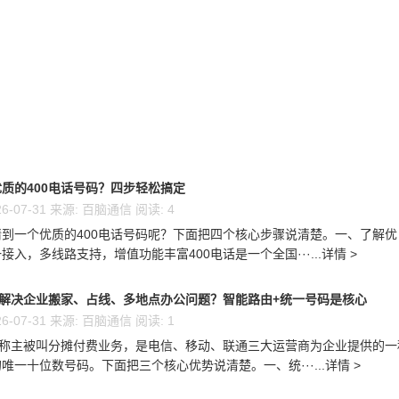
质的400电话号码？四步轻松搞定
6-07-31 来源: 百脑通信 阅读: 4
到一个优质的400电话号码呢？下面把四个核心步骤说清楚。一、了解优
接入，多线路支持，增值功能丰富400电话是一个全国···...详情 >
么解决企业搬家、占线、多地点办公问题？智能路由+统一号码是核心
6-07-31 来源: 百脑通信 阅读: 1
又称主被叫分摊付费业务，是电信、移动、联通三大运营商为企业提供的一
唯一十位数号码。下面把三个核心优势说清楚。一、统···...详情 >