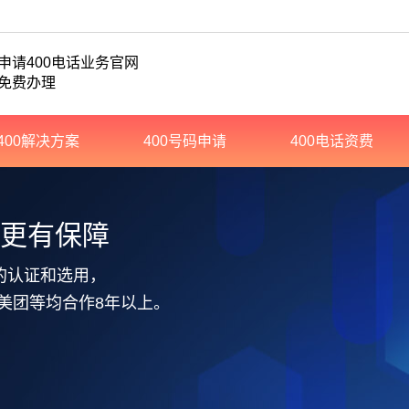
申请400电话业务官网
免费办理
400解决方案
400号码申请
400电话资费
务更有保障
的认证和选用，
美团等均合作8年以上。