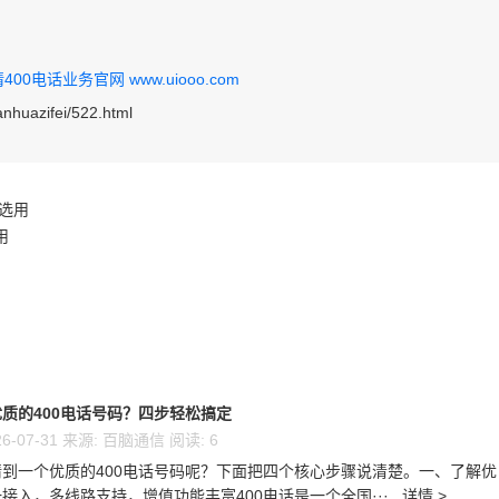
0电话业务官网 www.uiooo.com
anhuazifei/522.html
选用
用
质的400电话号码？四步轻松搞定
6-07-31 来源: 百脑通信 阅读: 6
到一个优质的400电话号码呢？下面把四个核心步骤说清楚。一、了解优
接入，多线路支持，增值功能丰富400电话是一个全国···...详情 >