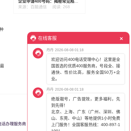
企业申请400号码：揭秘常见陷阱与正确流程
来源：百脑通信
阅读: 268
种
话最
0电话办理服务商
更多>>