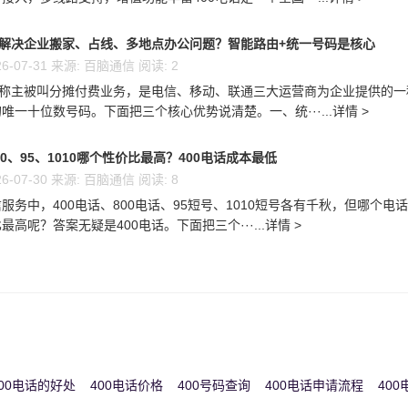
么解决企业搬家、占线、多地点办公问题？智能路由+统一号码是核心
6-07-31 来源: 百脑通信 阅读: 2
又称主被叫分摊付费业务，是电信、移动、联通三大运营商为企业提供的一
唯一十位数号码。下面把三个核心优势说清楚。一、统···...详情 >
00、95、1010哪个性价比最高？400电话成本最低
6-07-30 来源: 百脑通信 阅读: 8
服务中，400电话、800电话、95短号、1010短号各有千秋，但哪个电
高呢？答案无疑是400电话。下面把三个···...详情 >
00电话的好处
400电话价格
400号码查询
400电话申请流程
40