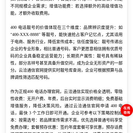
不同规模企业需求；增值功能费：若选择额外的高级增值功
能，才额外收取费用。
400 电话靓号的价值体现在三个维度：品牌辨识度提升：如
“400-XXX-8888” 等靓号，能快速抢占客户记忆点，尤其适用
于电商、服务行业，降低宣传成本；信任度强化：靓号传递出
企业的专业形象，相比普通号码，客户更愿意相信拥有优质号
码的企业具备稳定运营能力；长期资产属性：靓号具有稀缺
性，部分吉祥号甚至具备升值空间，成为企业无形资产的一部
分。云洽通信官网提供实时靓号库查询，企业可根据预算与品
牌调性筛选匹配号码。
作为正规400 电话办理官网，云洽通信实现价格全透明，零隐
性收费：无开户费、年费，后台实时显示消费明细；免费基础
增值服务，降低决策风险。通过云洽通信官网申请 400 电
话，最快 3 个工作日即可开通。企业可参考以下策略控制成
本：按需选号：若品牌宣传需求不高，优先选择普通号码享受
免费办理；套餐预存优惠：签约年度套餐可享优惠，预存话费