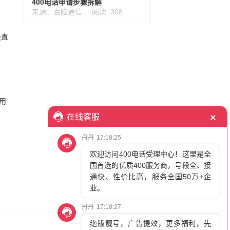
400电话申请步骤拆解
来源：百脑通信
阅读: 308
最直
用