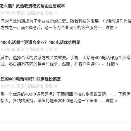
话怎么选？灵活收费模式帮企业省成本
6-08-03 来源: 百脑通信 阅读: 1
之间的有效沟通成为了商业成功的关键。随着科技的发展，电话沟通作为
方式之一。而400电话，这一专为企业设计的客户服务···...详情 >
400电话哪个更适合企业？400电话优势明显
6-08-03 来源: 百脑通信 阅读: 0
营中，选择合适的联系方式至关重要。手机、固话与400电话作为企业常
式，各自拥有不同的特点与优势。然而，在客户沟通与···...详情 >
质的400电话号码？四步轻松搞定
6-07-31 来源: 百脑通信 阅读: 8
到一个优质的400电话号码呢？下面把四个核心步骤说清楚。一、了解优
接入，多线路支持，增值功能丰富400电话是一个全国···...详情 >