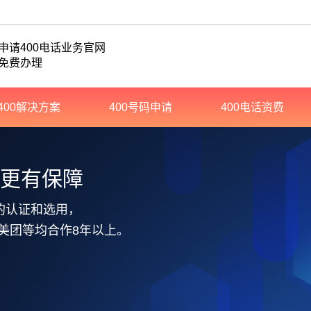
申请400电话业务官网
免费办理
400解决方案
400号码申请
400电话资费
务更有保障
的认证和选用，
美团等均合作8年以上。