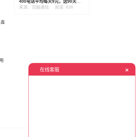
400电话平均每天9元，送90天免费试用
来源：百脑通信
阅读: 838
最直
用