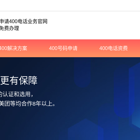
申请400电话业务官网
免费办理
400解决方案
400号码申请
400电话资费
务更有保障
的认证和选用，
美团等均合作8年以上。