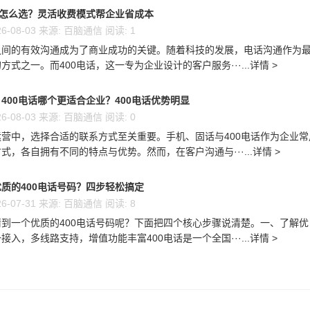
话怎么选？灵活收费模式帮企业省成本
6-08-03 来源: 百脑通信 阅读: 1
之间的有效沟通成为了商业成功的关键。随着科技的发展，电话沟通作为
方式之一。而400电话，这一专为企业设计的客户服务···...详情 >
400电话哪个更适合企业？400电话优势明显
6-08-03 来源: 百脑通信 阅读: 0
营中，选择合适的联系方式至关重要。手机、固话与400电话作为企业常
式，各自拥有不同的特点与优势。然而，在客户沟通与···...详情 >
质的400电话号码？四步轻松搞定
6-07-31 来源: 百脑通信 阅读: 8
到一个优质的400电话号码呢？下面把四个核心步骤说清楚。一、了解优
接入，多线路支持，增值功能丰富400电话是一个全国···...详情 >