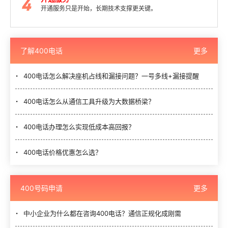
4
开通服务只是开始，长期技术支撑更关键。
了解400电话
更多
400电话怎么解决座机占线和漏接问题？一号多线+漏接提醒
400电话怎么从通信工具升级为大数据桥梁？
400电话办理怎么实现低成本高回报？
400电话价格优惠怎么选？
400号码申请
更多
中小企业为什么都在咨询400电话？通信正规化成刚需