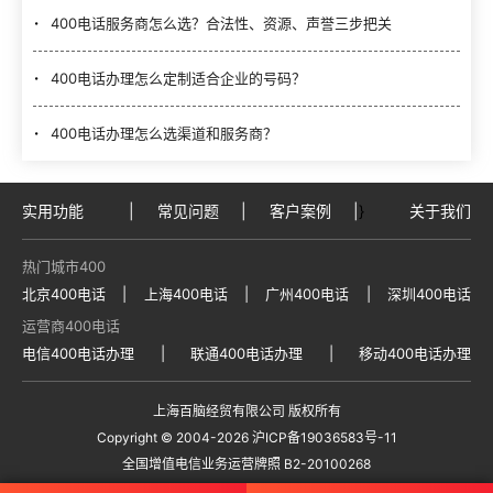
400电话服务商怎么选？合法性、资源、声誉三步把关
400电话办理怎么定制适合企业的号码？
400电话办理怎么选渠道和服务商？
实用功能
|
常见问题
|
客户案例
|
}
关于我们
热门城市400
北京400电话
|
上海400电话
|
广州400电话
|
深圳400电话
运营商400电话
电信400电话办理
|
联通400电话办理
|
移动400电话办理
上海百脑经贸有限公司 版权所有
Copyright © 2004
-2026
沪ICP备19036583号-11
全国增值电信业务运营牌照 B2-20100268