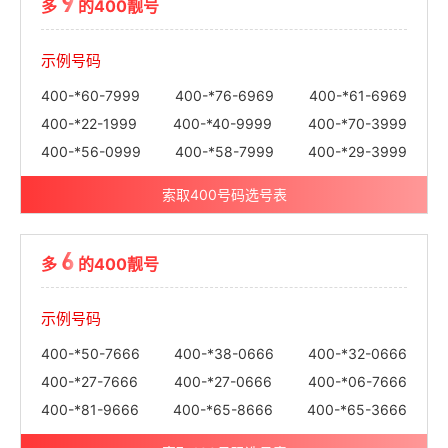
9
多
的400靓号
示例号码
400-*60-7999
400-*76-6969
400-*61-6969
400-*22-1999
400-*40-9999
400-*70-3999
400-*56-0999
400-*58-7999
400-*29-3999
索取400号码选号表
6
多
的400靓号
示例号码
400-*50-7666
400-*38-0666
400-*32-0666
400-*27-7666
400-*27-0666
400-*06-7666
400-*81-9666
400-*65-8666
400-*65-3666