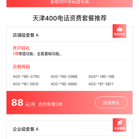
索取400号码选号表
天津400电话资费套餐推荐
店铺级套餐 A
开户好礼
1项
增值功能、全套基础功能。
示例号码
400-*80-0765
400-*60-0968
400*-180-168
400-*81-5919
400-*90-6990
400-*81-5811
88
咨询有礼
元/月
合约年限3年
企业级套餐 A